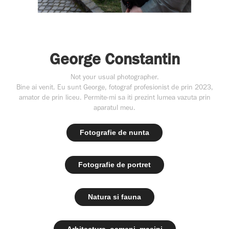
George Constantin
Not your usual photographer.
Bine ai venit. Eu sunt George, fotograf profesionist de prin 2023,
amator de prin liceu. Permite-mi sa iti prezint lumea vazuta prin
aparatul meu.
Fotografie de nunta
Fotografie de portret
Natura si fauna
Arhitectura, oameni, masini